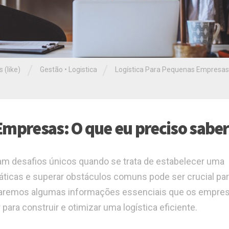
/
/
 (like)
Gestão
•
Logistica
Logística Para Pequenas Empresas
Empresas: O que eu preciso saber
 desafios únicos quando se trata de estabelecer uma
ráticas e superar obstáculos comuns pode ser crucial par
oraremos algumas informações essenciais que os empres
a construir e otimizar uma logística eficiente.