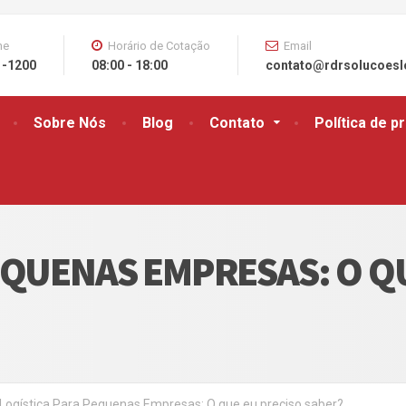
ne
Horário de Cotação
Email
1-1200
08:00 - 18:00
contato@rdrsolucoesl
Sobre Nós
Blog
Contato
Política de p
EQUENAS EMPRESAS: O Q
Logística Para Pequenas Empresas: O que eu preciso saber?