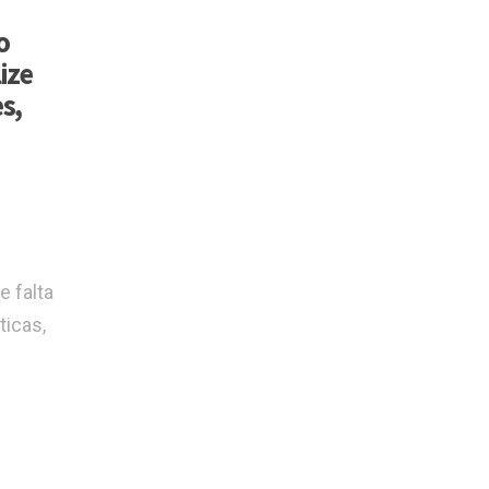
o
ize
s,
 falta
ticas,