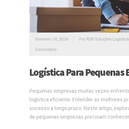
/
fevereiro 16, 2024
Por RDR Soluções Logísticas
Comentário
Logística Para Pequenas 
Pequenas empresas muitas vezes enfrentam
logística eficiente. Entender as melhores p
sucesso a longo prazo. Neste artigo, expl
de pequenas empresas precisam conhecer par