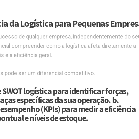
a da Logística para Pequenas Empres
 sucesso de qualquer empresa, independentemente do se
ial compreender como a logística afeta diretamente a
s e a eficiência geral.
s pode ser um diferencial competitivo.
 SWOT logística para identificar forças,
ças específicas da sua operação. b.
esempenho (KPIs) para medir a eficiência
pontual e níveis de estoque.