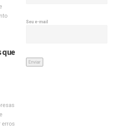
e
nto
Seu e-mail
s que
presas
e
 erros