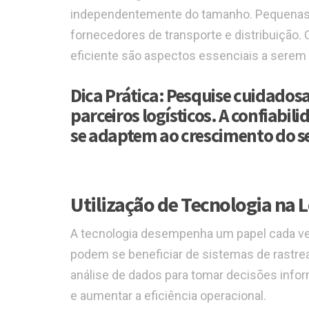
independentemente do tamanho. Pequenas
fornecedores de transporte e distribuição.
eficiente são aspectos essenciais a serem 
Dica Prática:
Pesquise cuidadosa
parceiros logísticos. A confiabili
se adaptem ao crescimento do se
Utilização de Tecnologia na L
A tecnologia desempenha um papel cada vez
podem se beneficiar de sistemas de rastre
análise de dados para tomar decisões inf
e aumentar a eficiência operacional.