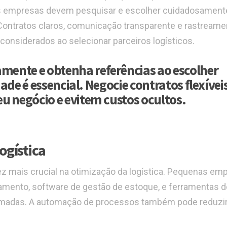
 empresas devem pesquisar e escolher cuidadosament
 Contratos claros, comunicação transparente e rastreame
considerados ao selecionar parceiros logísticos.
mente e obtenha referências ao escolher
dade é essencial. Negocie contratos flexívei
u negócio e evitem custos ocultos.
ogística
 mais crucial na otimização da logística. Pequenas em
amento, software de gestão de estoque, e ferramentas d
ormadas. A automação de processos também pode reduzir