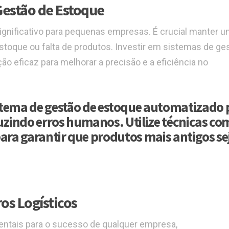
estão de Estoque
ignificativo para pequenas empresas. É crucial manter 
estoque ou falta de produtos. Investir em sistemas de ge
 eficaz para melhorar a precisão e a eficiência no
ema de gestão de estoque automatizado 
duzindo erros humanos. Utilize técnicas co
) para garantir que produtos mais antigos s
ros Logísticos
mentais para o sucesso de qualquer empresa,