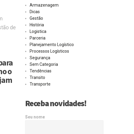
Armazenagem
Dicas
um
Gestão
História
stão de
Logistica
Parceria
Planejamento Logístico
Processos Logísticos
Segurança
para
Sem Categoria
mo o
Tendências
ejam
Transito
Transporte
Receba novidades!
Seu nome