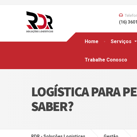
Telefo
(16) 360
Home
Serviços
Trabalhe Conosco
LOGÍSTICA PARA P
SABER?
RDR - Soluções Logisticas
Gestão