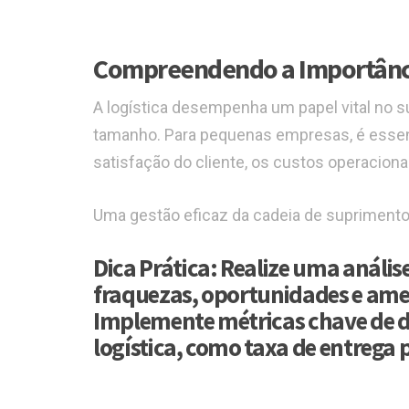
Compreendendo a Importânci
A logística desempenha um papel vital no
tamanho. Para pequenas empresas, é essenc
satisfação do cliente, os custos operacionai
Uma gestão eficaz da cadeia de suprimento
Dica Prática:
Realize uma análise
fraquezas, oportunidades e amea
Implemente métricas chave de d
logística, como taxa de entrega 