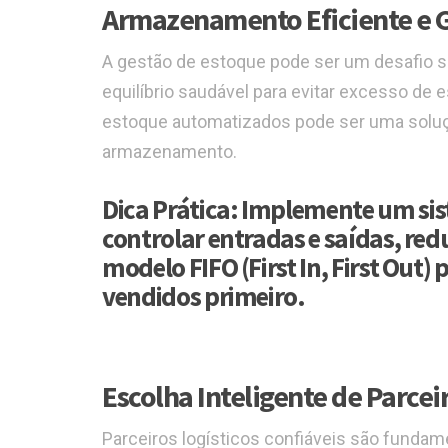
Armazenamento Eficiente e G
A gestão de estoque pode ser um desafio s
equilíbrio saudável para evitar excesso de 
estoque automatizados pode ser uma solução
armazenamento.
Dica Prática:
Implemente um sist
controlar entradas e saídas, re
modelo FIFO (First In, First Out
vendidos primeiro.
Escolha Inteligente de Parcei
Parceiros logísticos confiáveis são funda