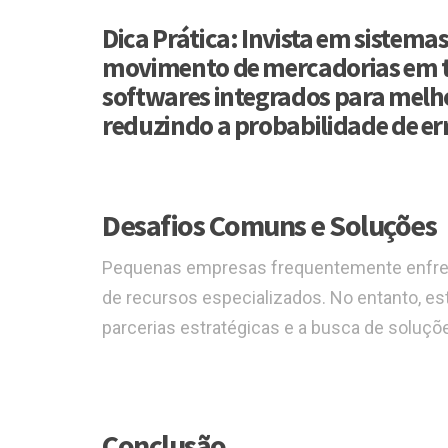
Dica Prática:
Invista em sistemas
movimento de mercadorias em te
softwares integrados para melho
reduzindo a probabilidade de er
Desafios Comuns e Soluções
Pequenas empresas frequentemente enfrent
de recursos especializados. No entanto, est
parcerias estratégicas e a busca de soluçõ
Conclusão