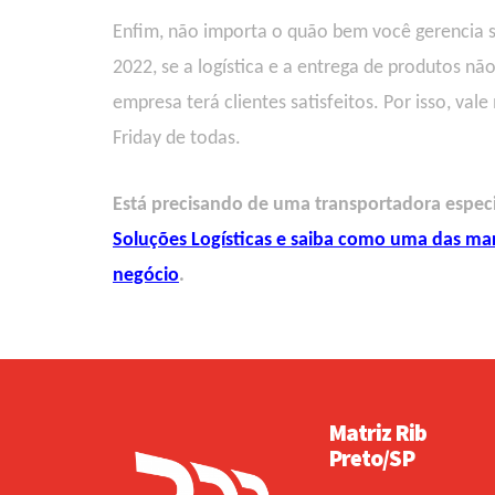
Enfim, n
ão importa o quão bem você gerencia s
2022,
se a
logística e a
entrega de produtos não
empresa
terá
clientes
satisfeitos
.
Por isso, vale
Friday de todas.
Está precisando de uma transportadora especia
Soluções Logísticas e saiba como uma das marc
negócio
.
Matriz Rib
Preto/SP