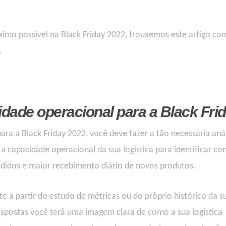
ximo possível na Black Friday 2022, trouxemos este artigo co
.
idade operacional
para a Black Fri
para a Black Friday 2022, você deve fazer a tão necessária aná
 a
capacidade operacional
da
sua logística para identificar co
edidos
e maior recebimento diário de novos produtos
.
te a partir do estudo de métricas ou do próprio histórico da s
espostas
você
ter
á
uma imagem clara de como
a sua logística