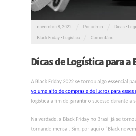
/
/
novembro 8, 2022
Por admin
Dicas
•
Logi
/
Black Friday
•
Logística
Comentário
Dicas de Logística para a 
A Black Friday
2022
se torn
ou
algo essencial p
volume alto de compras e de lucros para esses
logística a fim de garantir o sucesso durante 
Na verdade, a Black Friday no Brasil já se torn
tornando mensal. Sim, por aqui o “Black novem