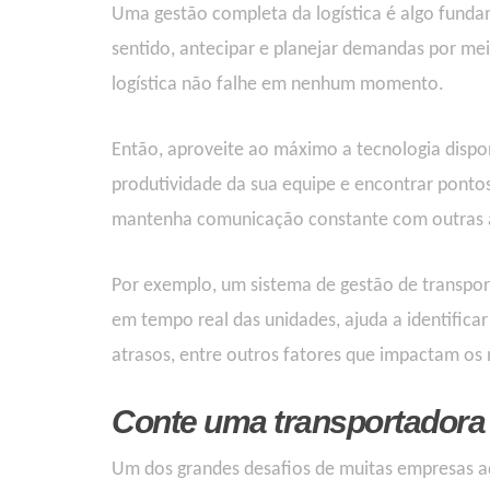
Uma
gestão
completa da logística é algo fundam
sentido, a
ntecipar e planejar
demandas
por mei
logística
não falhe
em nenhum
momento
.
Então, a
proveite
ao máximo a
tecnologia
dispo
produtividade da sua equipe e encontrar
ponto
mantenha comunicação constante com
outras
Por exemplo, um sistema de gestão de transporte
em tempo real das unidades, ajuda a identific
atrasos, entre outr
os fatores
que impactam os n
Conte uma transportadora 
Um dos grandes desafios de muitas empresas aqu