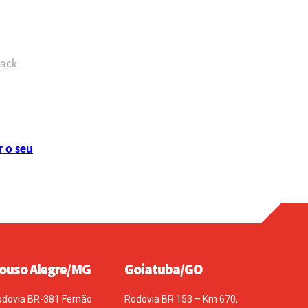
lack
r o seu
ouso Alegre/MG
Goiatuba/GO
odovia BR-381 Fernão
Rodovia BR 153 – Km 670,