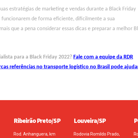
uas estratégias de marketing e vendas
durante a Black Friday
 funcionar
em
de forma eficiente,
dificilmente a sua
 mais que a pena considerar essas dicas e preparar a melhor B
lista para a Black Friday 2022?
Fale com a equipe da RDR
as referências no transporte logístico no Brasil pode ajuda
Ribeirão Preto/SP
Louveira/SP
P
Rod. Anhanguera, km
Rodovia Romildo Prado,
R