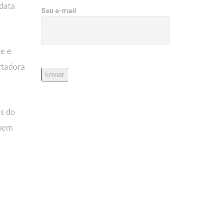
 data
Seu e-mail
e e
rtadora
as do
 bem