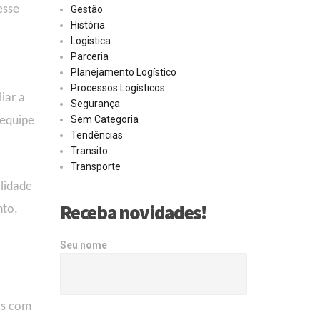
esse
Gestão
História
Logistica
Parceria
Planejamento Logístico
Processos Logísticos
iar a
Segurança
Sem Categoria
 equipe
Tendências
Transito
Transporte
ilidade
Receba novidades!
nto
,
Seu nome
os com