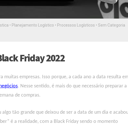
stica
•
Planejamento Logístico
•
Processos Logísticos
•
Sem Categoria
Black Friday 2022
ara muitas empresas
.
Isso porque, a cada ano a data resulta e
 negócios
. Nesse sentido, é mais do que necessário preparar a
a semana de compras.
ou algo tão grande que deixou de ser a data de um dia e acabo
ber” é a realidade, com a Black Friday sendo o momento