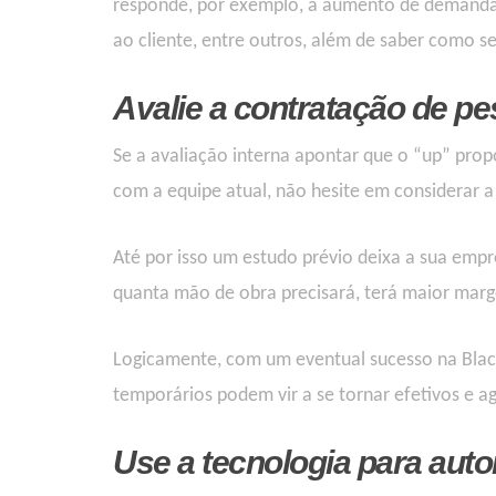
responde, por exemplo, a aumento de demanda
ao cliente, entre outros, além de saber como s
Avali
e
a contratação de pe
Se a avaliação interna apontar que o “up” prop
com a equipe atual, não hesite em considerar a
Até por isso um estudo prévio deixa a sua empr
quant
a
mão de obra
precisar
á
, terá mai
or
marge
Logicamente, com um eventual sucesso na Black
temporários podem vir a se tornar efetivos e a
Use a tecnologia para aut