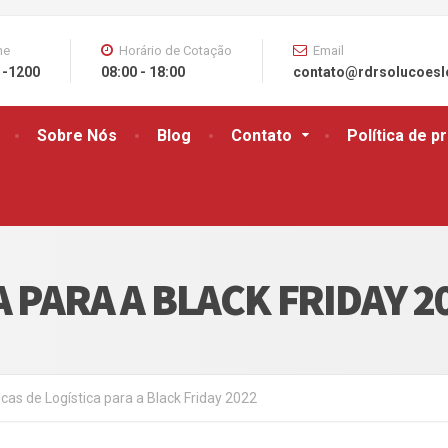
ne
Horário de Cotação
Email
1-1200
08:00 - 18:00
contato@rdrsolucoesl
Sobre Nós
Blog
Contato
Política de p
A PARA A BLACK FRIDAY 2
icas de Logística para a Black Friday 2022