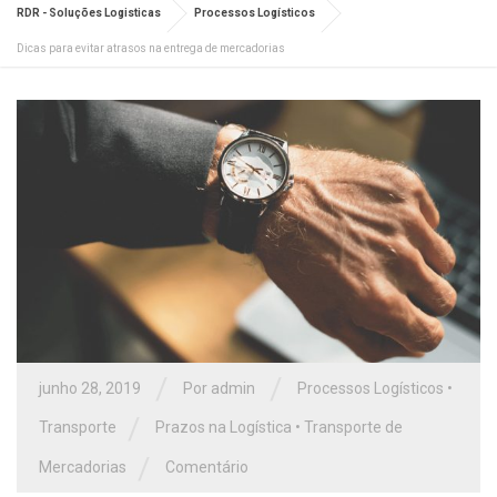
RDR - Soluções Logisticas
Processos Logísticos
Dicas para evitar atrasos na entrega de mercadorias
/
/
junho 28, 2019
Por admin
Processos Logísticos
•
/
Transporte
Prazos na Logística
•
Transporte de
/
Mercadorias
Comentário