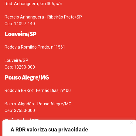
Rod. Anhanguera, km 306, s/n
Recreio Anhanguera - Ribeirão Preto/SP
Cep: 14097-140
Louveira/SP
Rodovia Romildo Prado, nº1561
Louveira/SP
Cep: 13290-000
Pouso Alegre/MG
Rodovia BR-381 Fernão Dias, nº 00
Bairro: Algodão - Pouso Alegre/MG
Cep: 37550-000
Goiatuba/GO
A RDR valoriza sua privacidade
Rodovia BR 153 – Km 670, s/n