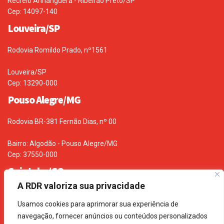
Recreio Anhanguera - Ribeirão Preto/SP
Cep: 14097-140
Louveira/SP
Rodovia Romildo Prado, nº1561
Louveira/SP
Cep: 13290-000
Pouso Alegre/MG
Rodovia BR-381 Fernão Dias, nº 00
Bairro: Algodão - Pouso Alegre/MG
Cep: 37550-000
Goiatuba/GO
A RDR valoriza sua privacidade
Rodovia BR 153 – Km 670, s/n
Usamos cookies para aprimorar sua experiência de
Bairro: Zona rural - Goiatuba/GO
navegação, fornecer anúncios ou conteúdos personalizados