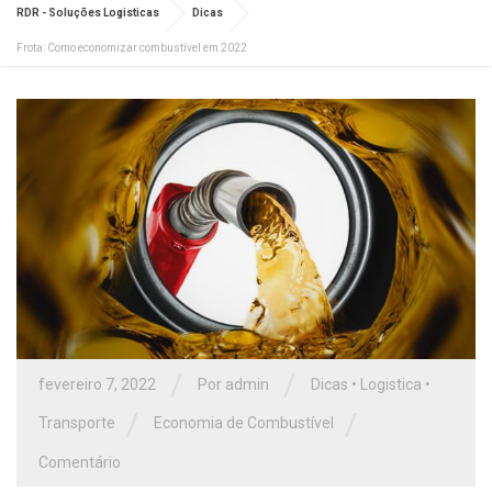
RDR - Soluções Logisticas
Dicas
Frota: Como economizar combustível em 2022
/
/
fevereiro 7, 2022
Por admin
Dicas
•
Logistica
•
/
/
Transporte
Economia de Combustível
Comentário