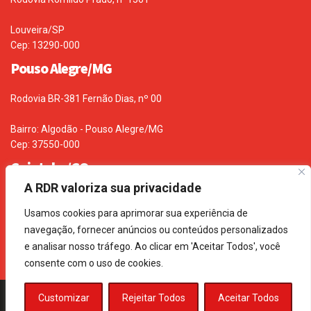
Louveira/SP
Cep: 13290-000
Pouso Alegre/MG
Rodovia BR-381 Fernão Dias, nº 00
Bairro: Algodão - Pouso Alegre/MG
Cep: 37550-000
Goiatuba/GO
A RDR valoriza sua privacidade
Rodovia BR 153 – Km 670, s/n
Usamos cookies para aprimorar sua experiência de
Bairro: Zona rural - Goiatuba/GO
navegação, fornecer anúncios ou conteúdos personalizados
Cep: 75600-000
e analisar nosso tráfego. Ao clicar em 'Aceitar Todos', você
consente com o uso de cookies.
© 2019 Desenvolvido por
Design Wade.
Todos os direitos
Customizar
Rejeitar Todos
Aceitar Todos
reservados.