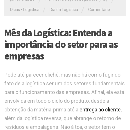
/
/
Dicas
•
Logistica
Dia da Logística
Comentário
Mês da Logística: Entenda a
importância do setor para as
empresas
Pode até parecer clichê, mas não há como fugir do
fato de a logística ser um dos setores fundamentais
para o funcionamento das empresas. Afinal, ela está
envolvida em todo o ciclo do produto, desde a
obtenção da matéria-prima até a
entrega ao cliente
,
além da logística reversa, que abrange o retorno de
resíduos e embalagens. Não à toa, o setor tem o