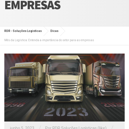
EMPRESAS
RDR - Soluções Logisticas
Dicas
Mês da Logística: Entenda a importância do setor para as empresas
/
/
junho 5, 2023
Por RDR Soluções Logísticas (like)