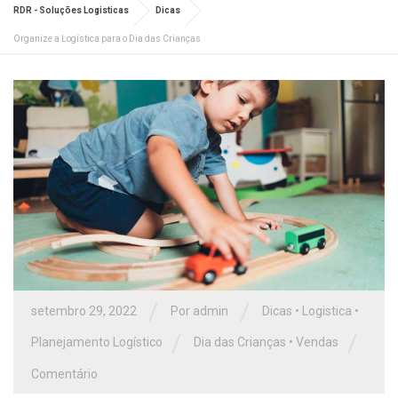
RDR - Soluções Logisticas
Dicas
Organize a Logística para o Dia das Crianças
/
/
setembro 29, 2022
Por admin
Dicas
•
Logistica
•
/
/
Planejamento Logístico
Dia das Crianças
•
Vendas
Comentário