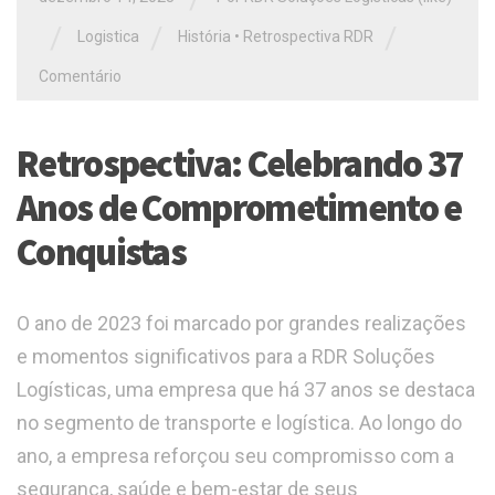
/
/
/
Logistica
História
•
Retrospectiva RDR
Comentário
Retrospectiva: Celebrando 37
Anos de Comprometimento e
Conquistas
O ano de 2023 foi marcado por grandes realizações
e momentos significativos para a RDR Soluções
Logísticas, uma empresa que há 37 anos se destaca
no segmento de transporte e logística. Ao longo do
ano, a empresa reforçou seu compromisso com a
segurança, saúde e bem-estar de seus