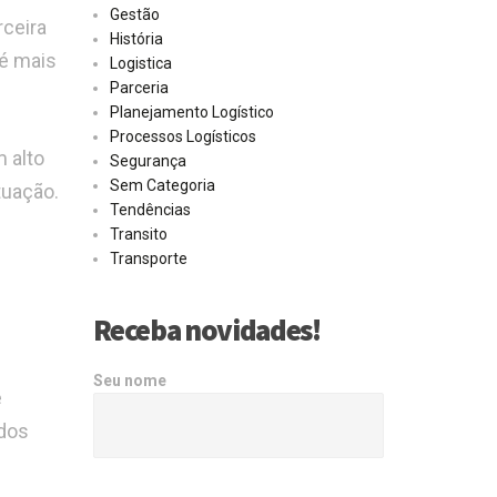
Gestão
rceira
História
 é mais
Logistica
Parceria
Planejamento Logístico
Processos Logísticos
m alto
Segurança
Sem Categoria
tuação.
Tendências
Transito
Transporte
Receba novidades!
Seu nome
e
ados