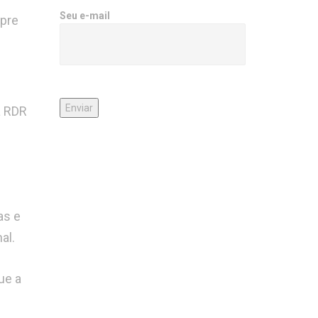
Seu e-mail
mpre
a RDR
e
as e
al.
ue a