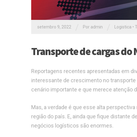
/
/
setembro 9, 2022
Por admin
Logistica
•
T
Transporte de cargas do 
Reportagens recentes apresentadas em div
interessante de crescimento no transporte 
cenário importante e que merece atenção de
Mas, a verdade é que esse alta perspectiva
região do país. E, ainda que fique distante
negócios logísticos são enormes.