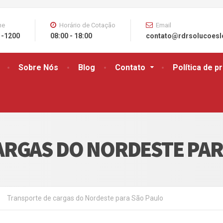
ne
Horário de Cotação
Email
1-1200
08:00 - 18:00
contato@rdrsolucoesl
Sobre Nós
Blog
Contato
Política de p
ARGAS DO NORDESTE PAR
Transporte de cargas do Nordeste para São Paulo