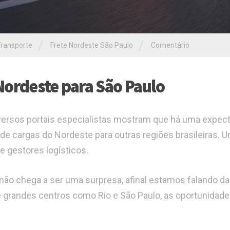
/
/
ransporte
Frete Nordeste São Paulo
Comentário
Nordeste para São Paulo
ersos portais especialistas mostram que há uma expect
de cargas do Nordeste para outras regiões brasileiras. 
 gestores logísticos.
 não chega a ser uma surpresa, afinal estamos falando da
 de grandes centros como Rio e São Paulo, as oportunidad