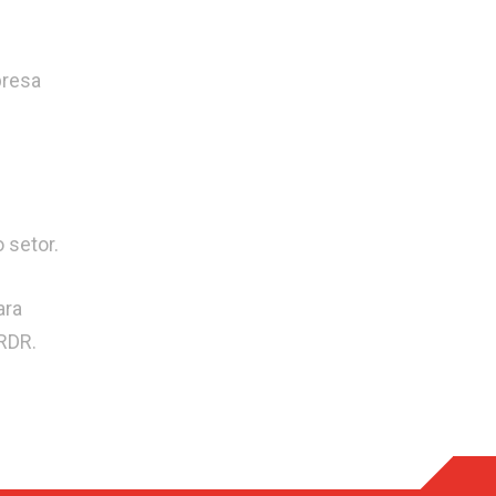
presa
 setor.
ara
RDR.